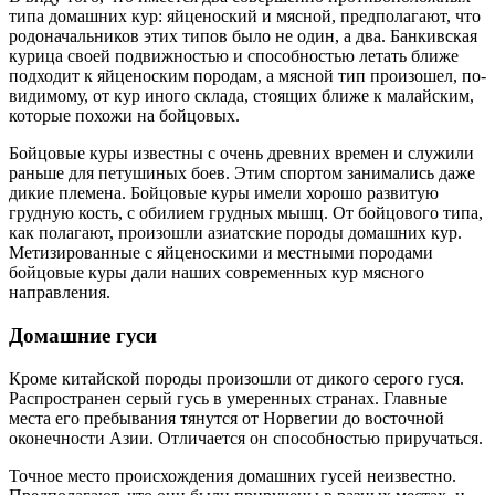
типа домашних кур: яйценоский и мясной, предполагают, что
родоначальников этих типов было не один, а два. Банкивская
курица своей подвижностью и способностью летать ближе
подходит к яйценоским породам, а мясной тип произошел, по-
видимому, от кур иного склада, стоящих ближе к малайским,
которые похожи на бойцовых.
Бойцовые куры известны с очень древних времен и служили
раньше для петушиных боев. Этим спортом занимались даже
дикие племена. Бойцовые куры имели хорошо развитую
грудную кость, с обилием грудных мышц. От бойцового типа,
как полагают, произошли азиатские породы домашних кур.
Метизированные с яйценоскими и местными породами
бойцовые куры дали наших современных кур мясного
направления.
Домашние гуси
Кроме китайской породы произошли от дикого серого гуся.
Распространен серый гусь в умеренных странах. Главные
места его пребывания тянутся от Норвегии до восточной
оконечности Азии. Отличается он способностью приручаться.
Точное место происхождения домашних гусей неизвестно.