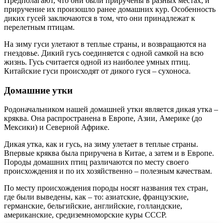
Предполагают, что они были приручены в разных местах, и
приручение их произошло ранее домашних кур. Особенность
диких гусей заключаются в том, что они принадлежат к
перелетным птицам.
На зиму гуси улетают в теплые страны, и возвращаются на
гнездовье. Дикий гусь соединяется с одной самкой на всю
жизнь. Гусь считается одной из наиболее умных птиц.
Китайские гуси происходят от дикого гуся – сухоноса.
Домашние утки
Родоначальником нашей домашней утки является дикая утка –
кряква. Она распространена в Европе, Азии, Америке (до
Мексики) и Северной Африке.
Дикая утка, как и гусь, на зиму улетает в теплые страны.
Впервые кряква была приручена в Китае, а затем и в Европе.
Породы домашних птиц различаются по месту своего
происхождения и по их хозяйственно – полезным качествам.
По месту происхождения породы носят названия тех стран,
где были выведены, как – то: азиатские, французские,
германские, бельгийские, английские, голландские,
американские, средиземноморские куры СССР.