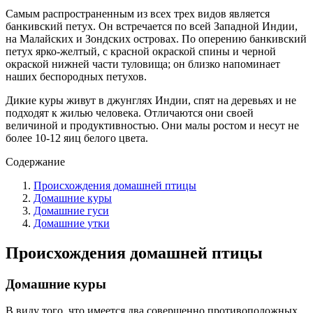
Самым распространенным из всех трех видов является
банкивский петух. Он встречается по всей Западной Индии,
на Малайских и Зондских островах. По оперению банкивский
петух ярко-желтый, с красной окраской спины и черной
окраской нижней части туловища; он близко напоминает
наших беспородных петухов.
Дикие куры живут в джунглях Индии, спят на деревьях и не
подходят к жилью человека. Отличаются они своей
величиной и продуктивностью. Они малы ростом и несут не
более 10-12 яиц белого цвета.
Содержание
Происхождения домашней птицы
Домашние куры
Домашние гуси
Домашние утки
Происхождения домашней птицы
Домашние куры
В виду того, что имеется два совершенно противоположных