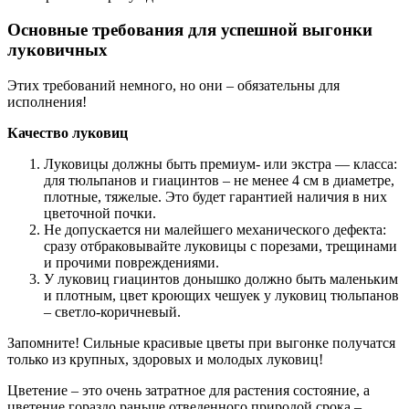
Основные требования для успешной выгонки
луковичных
Этих требований немного, но они – обязательны для
исполнения!
Качество луковиц
Луковицы должны быть премиум- или экстра — класса:
для тюльпанов и гиацинтов – не менее 4 см в диаметре,
плотные, тяжелые. Это будет гарантией наличия в них
цветочной почки.
Не допускается ни малейшего механического дефекта:
сразу отбраковывайте луковицы с порезами, трещинами
и прочими повреждениями.
У луковиц гиацинтов донышко должно быть маленьким
и плотным, цвет кроющих чешуек у луковиц тюльпанов
– светло-коричневый.
Запомните! Сильные красивые цветы при выгонке получатся
только из крупных, здоровых и молодых луковиц!
Цветение – это очень затратное для растения состояние, а
цветение гораздо раньше отведенного природой срока –