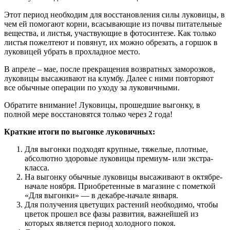
Этот период необходим для восстановления силы луковицы, в
чем ей помогают корни, всасывающие из почвы питательные
вещества, и листья, участвующие в фотосинтезе. Как только
листья пожелтеют и повянут, их можно обрезать, а горшок в
луковицей убрать в прохладное место.
В апреле – мае, после прекращения возвратных заморозков,
луковицы высаживают на клумбу. Далее с ними повторяют
все обычные операции по уходу за луковичными.
Обратите внимание! Луковицы, прошедшие выгонку, в
полной мере восстановятся только через 2 года!
Краткие итоги по выгонке луковичных:
Для выгонки подходят крупные, тяжелые, плотные,
абсолютно здоровые луковицы премиум- или экстра-
класса.
На выгонку обычные луковицы высаживают в октябре-
начале ноября. Приобретенные в магазине с пометкой
«Для выгонки» — в декабре-начале января.
Для получения цветущих растений необходимо, чтобы
цветок прошел все фазы развития, важнейшей из
которых является период холодного покоя.