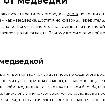
я от медведки
бавиться от вредителя огорода —
крота
, но нет ни 
ем как – медведка. Достаточно коварный вредитель,
зачатке. Есть мнение, что она не живет на глинисто
ь распространился везде. Поэтому в этой статье пойд
 медведкой
приглядеться, можно увидеть первые ходы этого вре
это время нужно принимать меры, так как многие уже
нь любит медведка. Если не начать с ней борьбу, то 
. Так же она уничтожает свеклу, морковь, любые про
тся тем, что практически везде встречаются заброш