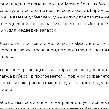
я медведки с помощью каши. Можно брать любую – 
ло. Будет достаточно пол литровой банки. Варим к
емешиваем и добавляем одну ампулу препарата – Рег
с медведкой, так как разбирают его очень быстро. Е
ным, для медведки запахом.
без приманки, каши и моркови, но эффективность п
ередвигается, в основном, по старым ходам, поэто
едведка.
ом способе – раскладывание старых кусков рубероида
агу, а рубероид прогревается и под ним сохраняется
етокс, и как правило именно туда она придет делат
гибнет.
бе с этим вредителем, то мы рекомендуем использо