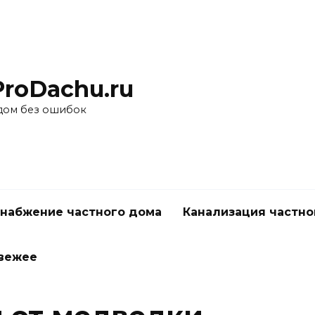
ProDachu.ru
дом без ошибок
набжение частного дома
Канализация частно
вежее