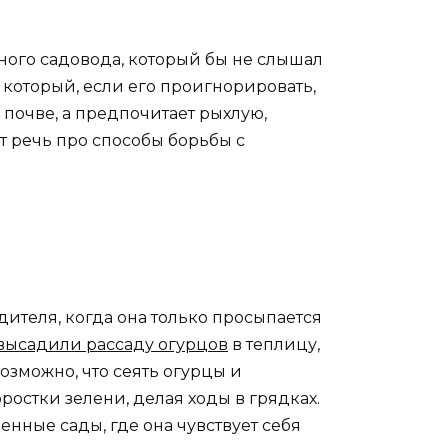
одного садовода, который бы не слышал
 который, если его проигнорировать,
й почве, а предпочитает рыхлую,
ет речь про способы борьбы с
дителя, когда она только просыпается
высадили рассаду огурцов
в теплицу,
возможно, что сеять огурцы и
ростки зелени, делая ходы в грядках.
енные сады, где она чувствует себя