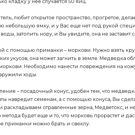
ко кладку у нее случается 50 яиц.
ь, любит открытое пространство, прогретое, делает
ую небольшую ямку, и у Вас еще нет под рукой специ
воды, затопить нору, и Вы увидите, она не заставит 
ой с помощью приманки – моркови. Нужно взять кру
ьких укусов, она может загнить в земле. Медведка
 моркови. Необходимо нанести повреждения на кожу
наружили ходы.
ение – посадочный конус, удобен тем, что медведка
ты навредит семенам, а с помощью конуса, Вы сдела
и раскладываем отравленные зерна, Медветокс, и н
 метода будет еще и то, что морковь прорастет и да
тве приманки можно брать и свеклу.