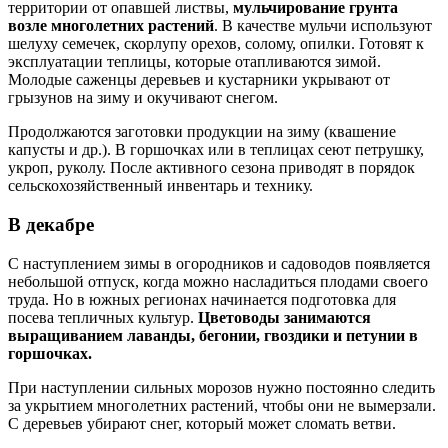
территории от опавшей листвы,
мульчирование грунта
возле многолетних растений
. В качестве мульчи используют
шелуху семечек, скорлупу орехов, солому, опилки. Готовят к
эксплуатации теплицы, которые отапливаются зимой.
Молодые саженцы деревьев и кустарники укрывают от
грызунов на зиму и окучивают снегом.
Продолжаются заготовки продукции на зиму (квашение
капусты и др.). В горшочках или в теплицах сеют петрушку,
укроп, руколу. После активного сезона приводят в порядок
сельскохозяйственный инвентарь и технику.
В декабре
С наступлением зимы в огородников и садоводов появляется
небольшой отпуск, когда можно насладиться плодами своего
труда. Но в южных регионах начинается подготовка для
посева тепличных культур.
Цветоводы занимаются
выращиванием лаванды, бегонии, гвоздики и петунии в
горшочках.
При наступлении сильных морозов нужно постоянно следить
за укрытием многолетних растений, чтобы они не вымерзали.
С деревьев убирают снег, который может сломать ветви.