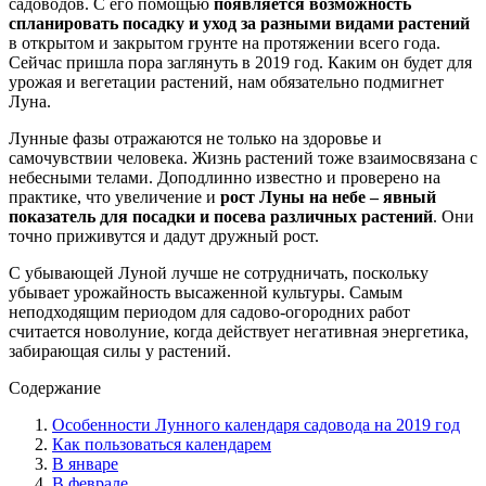
садоводов. С его помощью
появляется возможность
спланировать посадку и уход за разными видами растений
в открытом и закрытом грунте на протяжении всего года.
Сейчас пришла пора заглянуть в 2019 год. Каким он будет для
урожая и вегетации растений, нам обязательно подмигнет
Луна.
Лунные фазы отражаются не только на здоровье и
самочувствии человека. Жизнь растений тоже взаимосвязана с
небесными телами. Доподлинно известно и проверено на
практике, что увеличение и
рост Луны на небе – явный
показатель для посадки и посева различных растений
. Они
точно приживутся и дадут дружный рост.
С убывающей Луной лучше не сотрудничать, поскольку
убывает урожайность высаженной культуры. Самым
неподходящим периодом для садово-огородних работ
считается новолуние, когда действует негативная энергетика,
забирающая силы у растений.
Содержание
Особенности Лунного календаря садовода на 2019 год
Как пользоваться календарем
В январе
В феврале