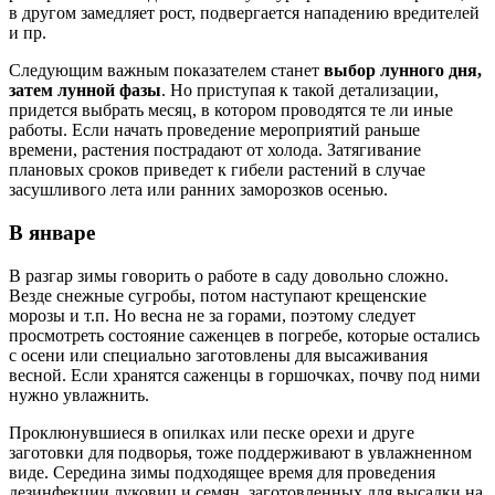
в другом замедляет рост, подвергается нападению вредителей
и пр.
Следующим важным показателем станет
выбор лунного дня,
затем лунной фазы
. Но приступая к такой детализации,
придется выбрать месяц, в котором проводятся те ли иные
работы. Если начать проведение мероприятий раньше
времени, растения пострадают от холода. Затягивание
плановых сроков приведет к гибели растений в случае
засушливого лета или ранних заморозков осенью.
В январе
В разгар зимы говорить о работе в саду довольно сложно.
Везде снежные сугробы, потом наступают крещенские
морозы и т.п. Но весна не за горами, поэтому следует
просмотреть состояние саженцев в погребе, которые остались
с осени или специально заготовлены для высаживания
весной. Если хранятся саженцы в горшочках, почву под ними
нужно увлажнить.
Проклюнувшиеся в опилках или песке орехи и друге
заготовки для подворья, тоже поддерживают в увлажненном
виде. Середина зимы подходящее время для проведения
дезинфекции луковиц и семян, заготовленных для высадки на