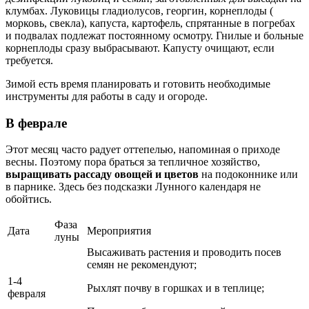
клумбах. Луковицы гладиолусов, георгин, корнеплоды (
морковь, свекла), капуста, картофель, спрятанные в погребах
и подвалах подлежат постоянному осмотру. Гнилые и больные
корнеплоды сразу выбрасывают. Капусту очищают, если
требуется.
Зимой есть время планировать и готовить необходимые
инструменты для работы в саду и огороде.
В феврале
Этот месяц часто радует оттепелью, напоминая о приходе
весны. Поэтому пора браться за тепличное хозяйство,
выращивать рассаду овощей и цветов
на подоконнике или
в парнике. Здесь без подсказки Лунного календаря не
обойтись.
Фаза
Дата
Мероприятия
луны
Высаживать растения и проводить посев
семян не рекомендуют;
1-4
Рыхлят почву в горшках и в теплице;
февраля