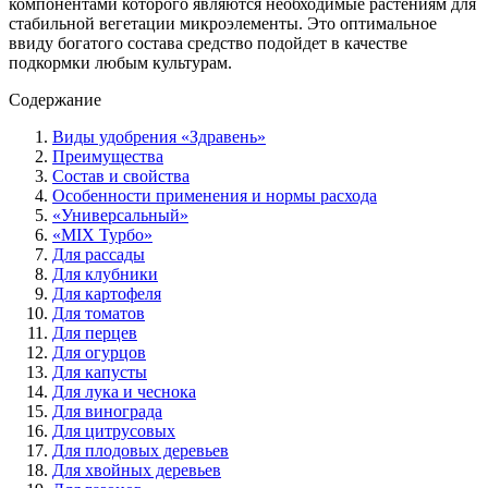
компонентами которого являются необходимые растениям для
стабильной вегетации микроэлементы. Это оптимальное
ввиду богатого состава средство подойдет в качестве
подкормки любым культурам.
Содержание
Виды удобрения «Здравень»
Преимущества
Состав и свойства
Особенности применения и нормы расхода
«Универсальный»
«MIX Турбо»
Для рассады
Для клубники
Для картофеля
Для томатов
Для перцев
Для огурцов
Для капусты
Для лука и чеснока
Для винограда
Для цитрусовых
Для плодовых деревьев
Для хвойных деревьев