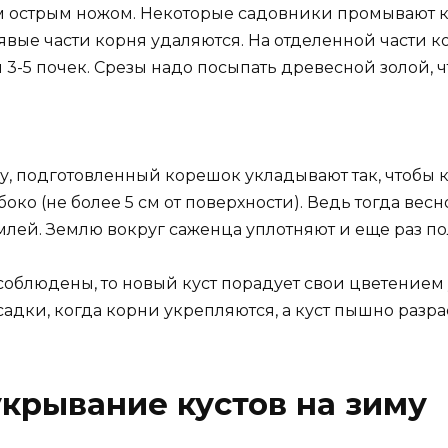
шим острым ножом. Некоторые садовники промывают
вые части корня удаляются. На отделенной части ко
и 3-5 почек. Срезы надо посыпать древесной золой, ч
у, подготовленный корешок укладывают так, чтобы 
о (не более 5 см от поверхности). Ведь тогда весно
млей. Землю вокруг саженца уплотняют и еще раз п
соблюдены, то новый куст порадует свои цветение
садки, когда корни укрепляются, а куст пышно разрас
крывание кустов на зиму