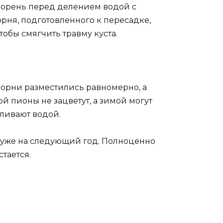
 корень перед делением водой с
рня, подготовленного к пересадке,
тобы смягчить травму куста.
корни разместились равномерно, а
й пионы не зацветут, а зимой могут
оливают водой.
м уже на следующий год. Полноценно
тается.