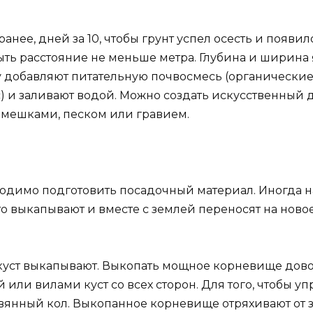
анее, дней за 10, чтобы грунт успел осесть и появ
ь расстояние не меньше метра. Глубина и ширина я
 добавляют питательную почвосмесь (органические 
) и заливают водой. Можно создать искусственный д
камешками, песком или гравием.
одимо подготовить посадочный материал. Иногда н
о выкапывают и вместе с землей переносят на новое 
й куст выкапывают. Выкопать мощное корневище дов
или вилами куст со всех сторон. Для того, чтобы уп
янный кол. Выкопанное корневище отряхивают от зе