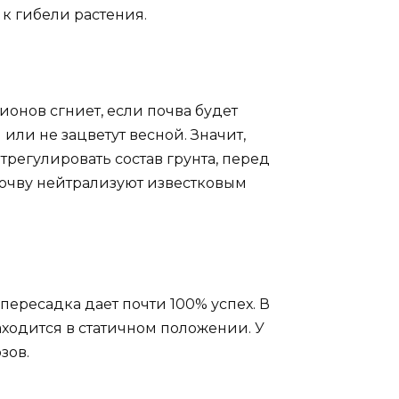
 к гибели растения.
онов сгниет, если почва будет
или не зацветут весной. Значит,
регулировать состав грунта, перед
почву нейтрализуют известковым
пересадка дает почти 100% успех. В
аходится в статичном положении. У
зов.