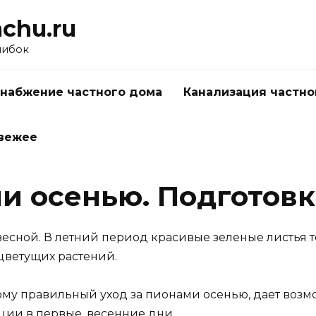
chu.ru
шибок
набжение частного дома
Канализация частно
вежее
и осенью. Подготовк
есной. В летний период красивые зеленые листья 
цветущих растений.
ому правильный уход за пионами осенью, дает возмо
ции в первые, весенние дни.