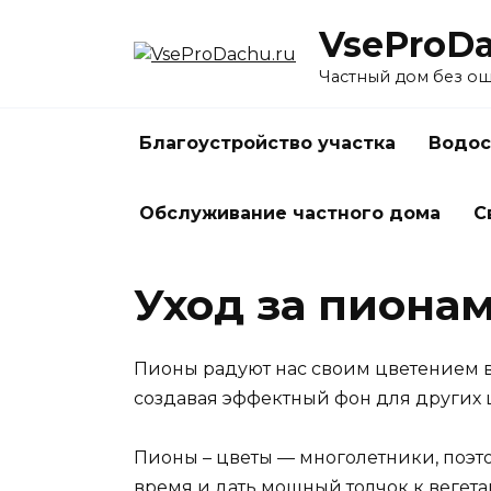
Перейти
VseProDa
к
содержанию
Частный дом без о
Благоустройство участка
Водос
Обслуживание частного дома
С
Уход за пионам
Пионы радуют нас своим цветением в
создавая эффектный фон для других 
Пионы – цветы — многолетники, поэт
время и дать мощный толчок к вегета