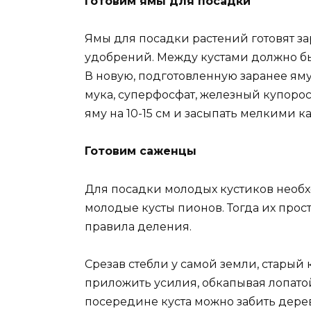
Готовим ямы для посадки
Ямы для посадки растений готовят зар
удобрений. Между кустами должно быт
В новую, подготовленную заранее яму
мука, суперфосфат, железный купорос
яму на 10-15 см и засыпать мелкими 
Готовим саженцы
Для посадки молодых кустиков необх
молодые кусты пионов. Тогда их прост
правила деления.
Срезав стебли у самой земли, стары
приложить усилия, обкапывая лопатой 
посередине куста можно забить дерев