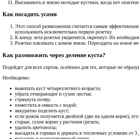
Высаживать в землю молодые кустики, когда нет опасени
Как посадить усами
Этот способ размножения считается самым эффективным:Х
использовать исключительно первую розетку.
К концу лета розетки укоренятся, окрепнут. Их необходим
Розетки извлекать с комом земли. Пересадить на новое ме
Как размножить через деление куста?
Подойдет для всех сортов, особенно для тех, которые не образ
Необходимо:
выкопать куст четырехлетнего возраста;
убрать отмирающие и сухие листья;
стряхнуть почву;
поместить в емкость с водой;
аккуратно поделить куст;
если рожок получается двойной (две на одном корне), его
старые, сухие корни у растения срезать;
удалить цветоносы;
высадить в горшки и держать в тепличных условиях от 3 д
высадить в подготовленный грунт.