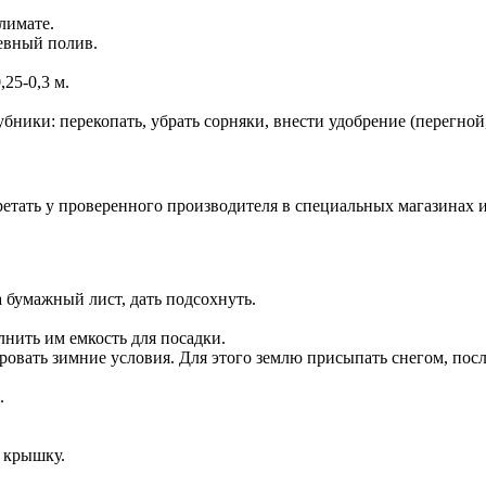
лимате.
евный полив.
25-0,3 м.
бники: перекопать, убрать сорняки, внести удобрение (перегной,
ать у проверенного производителя в специальных магазинах ил
 бумажный лист, дать подсохнуть.
лнить им емкость для посадки.
вать зимние условия. Для этого землю присыпать снегом, после
.
ь крышку.