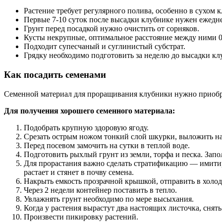
Растение требует регулярного полива, особенно в сухом к
Первые 7-10 суток после высадки клубнике нужен ежедн
Грунт перед посадкой нужно очистить от сорняков.
Кусты некрупные, оптимальное расстояние между ними 0,
Подходит супесчаный и суглинистый субстрат.
Грядку необходимо подготовить за неделю до высадки клу
Как посадить семенами
Семенной материал для проращивания клубники нужно приобрет
Для получения хорошего семенного материала:
Подобрать крупную здоровую ягоду.
Срезать острым ножом тонкий слой шкурки, выложить на
Перед посевом замочить на сутки в теплой воде.
Подготовить рыхлый грунт из земли, торфа и песка. Запо
Для прорастания важно сделать стратификацию — имитиро
растает и стянет в почву семена.
Накрыть емкость прозрачной крышкой, отправить в холод
Через 2 недели контейнер поставить в тепло.
Увлажнять грунт необходимо по мере высыхания.
Когда у растения вырастут два настоящих листочка, снят
Произвести пикировку растений.