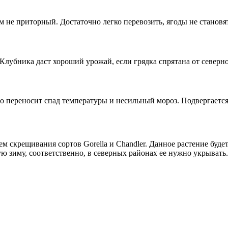
 не приторный. Достаточно легко перевозить, ягоды не становят
 Клубника даст хороший урожай, если грядка спрятана от северно
о переносит спад температуры и несильный мороз. Подвергаетс
м скрещивания сортов Gorella и Chandler. Данное растение буд
ую зиму, соответственно, в северных районах ее нужно укрывать.