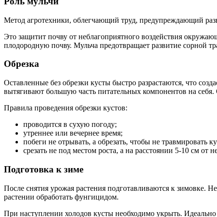
Роль мульчи
Метод агротехники, облегчающий труд, предупреждающий разв
Это защитит почву от неблагоприятного воздействия окружающ
плодородную почву. Мульча предотвращает развитие сорной тра
Обрезка
Оставленные без обрезки кусты быстро разрастаются, что созд
вытягивают большую часть питательных компонентов на себя. О
Правила проведения обрезки кустов:
проводится в сухую погоду;
утреннее или вечернее время;
побеги не отрывать, а обрезать, чтобы не травмировать ку
срезать не под местом роста, а на расстоянии 5-10 см от н
Подготовка к зиме
После снятия урожая растения подготавливаются к зимовке. Нео
растении обработать фунгицидом.
При наступлении холодов кусты необходимо укрыть. Идеально п