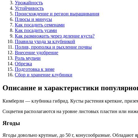
Урожайность
Устойчивость
Происхождение и регион выращивания
Плюсы и минусы
Как посадить семенами
Как посадить усами
Как размножить через деление куста?
Правила ухода за клубникой
Полив, прополка и рыхление почвы
Внесение удобрение
Роль мульчи
Обрезка
Подготовка к зиме
Сбор и хранение клубники
Описание и характеристики популярног
Кимберли — клубника гибрид. Кусты растения крепкие, приз
Соцветия располагаются на уровне листовых пластин или ниже
Ягоды
Ягоды довольно крупные, до 50 г, конусообразные. Обладают