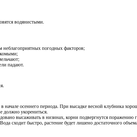
новятся водянистыми.
ем неблагоприятных погодных факторов;
екомыми;
мельчают;
ели падают.
я.
 в начале осеннего периода. При высадке весной клубника хоро
ие должно укорениться.
довано высаживать в низинах, корни подвергнутся поражению 
Вода сходит быстро, растение будет лишено достаточного объема