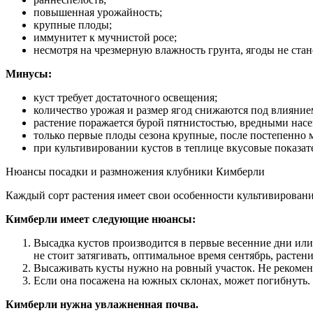
повышенная урожайность;
крупные плоды;
иммунитет к мучнистой росе;
несмотря на чрезмерную влажность грунта, ягоды не ста
Минусы:
куст требует достаточного освещения;
количество урожая и размер ягод снижаются под влияни
растение поражается бурой пятнистостью, вредными нас
только первые плоды сезона крупные, после постепенно 
при культивировании кустов в теплице вкусовые показат
Нюансы посадки и размножения клубники Кимберли
Каждый сорт растения имеет свои особенности культивировани
Кимберли имеет следующие нюансы:
Высадка кустов производится в первые весенние дни или
не стоит затягивать, оптимальное время сентябрь, растен
Высаживать кусты нужно на ровный участок. Не рекомен
Если она посажена на южных склонах, может погибнуть. 
Кимберли нужна увлажненная почва.