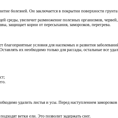
итие болезней. Он заключается в покрытии поверхности грунта
ей среды, увеличит размножение полезных организмов, червей,
вы, защищает корни от пересыхания, заморозков, перегрева.
ает благоприятные условия для насекомых и развития заболевани
ставлять их необходимо только для рассады, остальные все удал
ст;
его.
бходимо удалить листья и усы. Перед наступлением заморозков к
одходят ветки ели. Это позволит задержать снег.