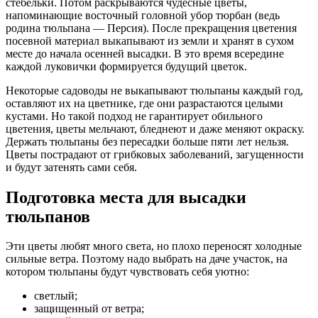
стебельки. Потом раскрываются чудесные цветы,
напоминающие восточный головной убор тюрбан (ведь
родина тюльпана — Персия). После прекращения цветения
посевной материал выкапывают из земли и хранят в сухом
месте до начала осенней высадки. В это время всередине
каждой луковички формируется будущий цветок.
Некоторые садоводы не выкапывают тюльпаны каждый год,
оставляют их на цветнике, где они разрастаются целыми
кустами. Но такой подход не гарантирует обильного
цветения, цветы мельчают, бледнеют и даже меняют окраску.
Держать тюльпаны без пересадки больше пяти лет нельзя.
Цветы пострадают от грибковых заболеваний, загущенности
и будут затенять сами себя.
Подготовка места для высадки
тюльпанов
Эти цветы любят много света, но плохо переносят холодные
сильные ветра. Поэтому надо выбрать на даче участок, на
котором тюльпаны будут чувствовать себя уютно:
светлый;
защищенный от ветра;