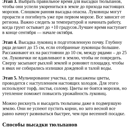
Этап 3.
Выбрать правильное время для высадки тюльпанов,
чтобы они успели укорениться в земле до прихода настоящих
морозов. Слишком ранняя высадка опасна. Луковицы могут
прорасти и погибнуть уже при первом морозе. Все зависит от
региона. Важно следить за температурой и начинать работу,
когда грунт остывает до +10 градусов.Лучшее время наступает
в конце сентября — начале октября.
Этап 4.
Высадка луковиц в подготовленную почву. Глубину
ряда делают до 15 см, если отобранные луковицы большие.
Рассаживают их на расстоянии до 10 см, между рядами – до 25
см. Луковички не вдавливают в землю, чтобы не повредить.
Сверху засыпают рыхлой землей и ровняют площадку, чтобы
в ямах не собирались излишки дождевой и талой воды.
Этап 5.
Мульчирование участка, где высажены цветы,
проводится с наступлением настоящих холодов. Для этого
используют торф, листья, солому. Цветы не боятся морозов, но
утепление поможет повысить урожайность луковиц.
Можно рискнуть и высадить тюльпаны даже в подмерзшую
землю. Они не успеют пустить корни, но зато весной все
равно начнут развиваться быстрее, чем при весенней посадке.
Способы высадки тюльпанов