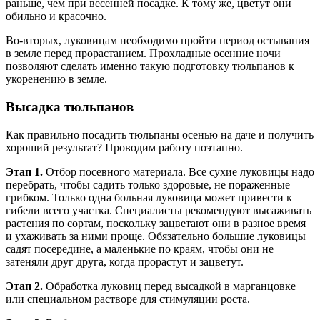
раньше, чем при весенней посадке. К тому же, цветут они
обильно и красочно.
Во-вторых, луковицам необходимо пройти период остывания
в земле перед прорастанием. Прохладные осенние ночи
позволяют сделать именно такую подготовку тюльпанов к
укоренению в земле.
Высадка тюльпанов
Как правильно посадить тюльпаны осенью на даче и получить
хороший результат? Проводим работу поэтапно.
Этап 1.
Отбор посевного материала. Все сухие луковицы надо
перебрать, чтобы садить только здоровые, не пораженные
грибком. Только одна больная луковица может привести к
гибели всего участка. Специалисты рекомендуют высаживать
растения по сортам, поскольку зацветают они в разное время
и ухаживать за ними проще. Обязательно большие луковицы
садят посередине, а маленькие по краям, чтобы они не
затеняли друг друга, когда прорастут и зацветут.
Этап 2.
Обработка луковиц перед высадкой в марганцовке
или специальном растворе для стимуляции роста.